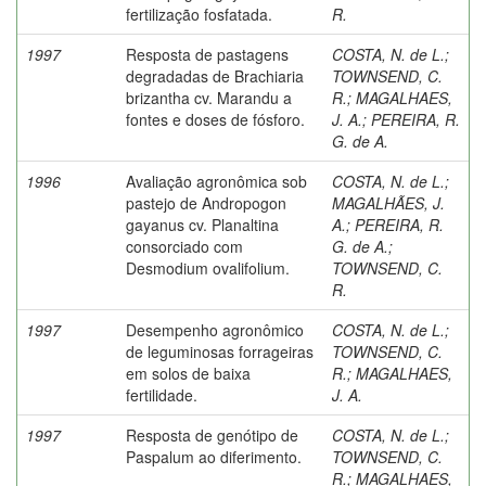
fertilização fosfatada.
R.
1997
Resposta de pastagens
COSTA, N. de L.
;
degradadas de Brachiaria
TOWNSEND, C.
brizantha cv. Marandu a
R.
;
MAGALHAES,
fontes e doses de fósforo.
J. A.
;
PEREIRA, R.
G. de A.
1996
Avaliação agronômica sob
COSTA, N. de L.
;
pastejo de Andropogon
MAGALHÃES, J.
gayanus cv. Planaltina
A.
;
PEREIRA, R.
consorciado com
G. de A.
;
Desmodium ovalifolium.
TOWNSEND, C.
R.
1997
Desempenho agronômico
COSTA, N. de L.
;
de leguminosas forrageiras
TOWNSEND, C.
em solos de baixa
R.
;
MAGALHAES,
fertilidade.
J. A.
1997
Resposta de genótipo de
COSTA, N. de L.
;
Paspalum ao diferimento.
TOWNSEND, C.
R.
;
MAGALHAES,