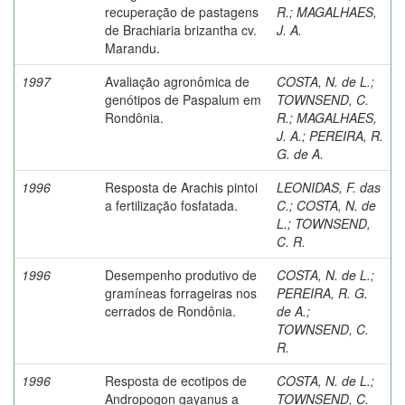
recuperação de pastagens
R.
;
MAGALHAES,
de Brachiaria brizantha cv.
J. A.
Marandu.
1997
Avaliação agronômica de
COSTA, N. de L.
;
genótipos de Paspalum em
TOWNSEND, C.
Rondônia.
R.
;
MAGALHAES,
J. A.
;
PEREIRA, R.
G. de A.
1996
Resposta de Arachis pintoi
LEONIDAS, F. das
a fertilização fosfatada.
C.
;
COSTA, N. de
L.
;
TOWNSEND,
C. R.
1996
Desempenho produtivo de
COSTA, N. de L.
;
gramíneas forrageiras nos
PEREIRA, R. G.
cerrados de Rondônia.
de A.
;
TOWNSEND, C.
R.
1996
Resposta de ecotipos de
COSTA, N. de L.
;
Andropogon gayanus a
TOWNSEND, C.