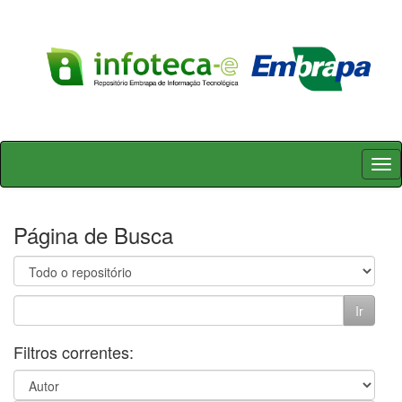
Skip
navigation
Página de Busca
Filtros correntes: