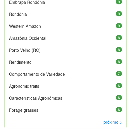
Embrapa Rondônia
9
Rondônia
9
Western Amazon
9
Amazônia Ocidental
8
Porto Velho (RO)
8
Rendimento
8
Comportamento de Variedade
7
Agronomic traits
6
Características Agronômicas
6
Forage grasses
6
próximo >