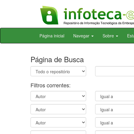
Skip
Página inicial
Navegar
Sobre
Est
navigation
Página de Busca
Filtros correntes: