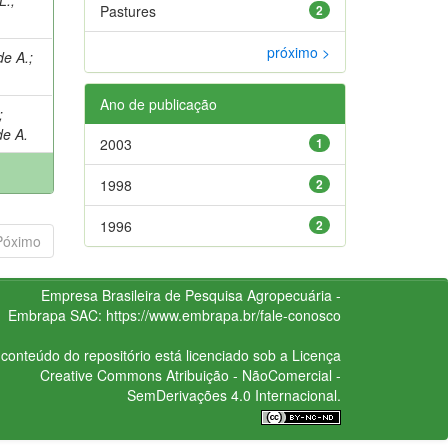
Pastures
2
próximo >
de A.
;
Ano de publicação
;
de A.
2003
1
1998
2
1996
2
Póximo
Empresa Brasileira de Pesquisa Agropecuária -
Embrapa
SAC:
https://www.embrapa.br/fale-conosco
conteúdo do repositório está licenciado sob a Licença
Creative Commons
Atribuição - NãoComercial -
SemDerivações 4.0 Internacional.