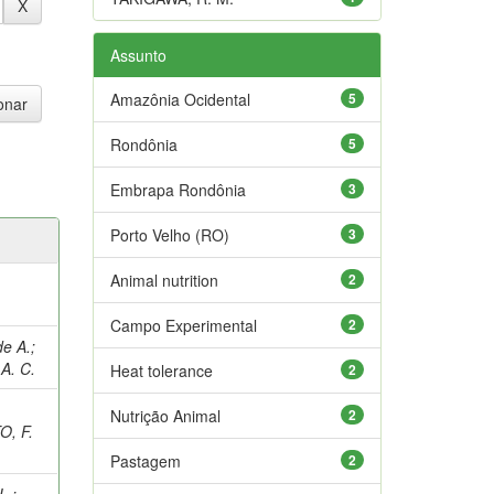
Assunto
Amazônia Ocidental
5
Rondônia
5
Embrapa Rondônia
3
Porto Velho (RO)
3
Animal nutrition
2
Campo Experimental
2
de A.
;
A. C.
Heat tolerance
2
Nutrição Animal
2
O, F.
Pastagem
2
L.
;