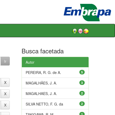
Busca facetada
Autor
PEREIRA, R. G. de A.
5
MAGALHÃES, J. A.
3
MAGALHAES, J. A.
2
SILVA NETTO, F. G. da
2
TAKIGAWA, R. M.
1