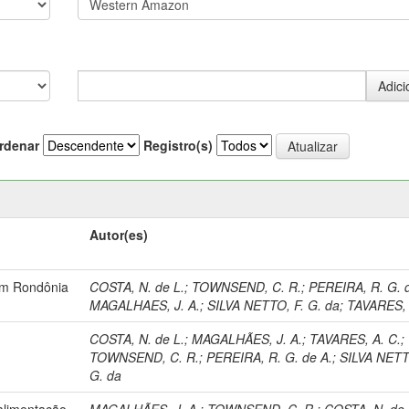
rdenar
Registro(s)
Autor(es)
em Rondônia
COSTA, N. de L.
;
TOWNSEND, C. R.
;
PEREIRA, R. G. 
MAGALHAES, J. A.
;
SILVA NETTO, F. G. da
;
TAVARES, 
.
COSTA, N. de L.
;
MAGALHÃES, J. A.
;
TAVARES, A. C.
;
TOWNSEND, C. R.
;
PEREIRA, R. G. de A.
;
SILVA NETT
G. da
 alimentação
MAGALHÃES, J. A.
;
TOWNSEND, C. R.
;
COSTA, N. de 