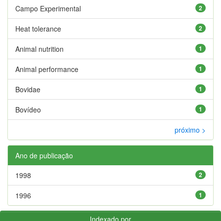
Campo Experimental
2
Heat tolerance
2
Animal nutrition
1
Animal performance
1
Bovidae
1
Bovídeo
1
próximo >
Ano de publicação
1998
2
1996
1
Indexado por