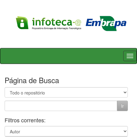
Skip
navigation
Página de Busca
Filtros correntes: