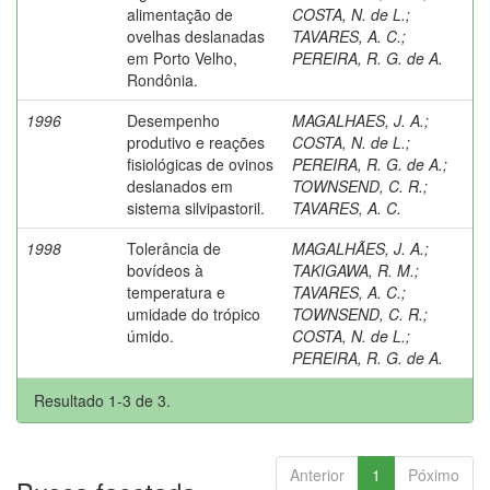
alimentação de
COSTA, N. de L.
;
ovelhas deslanadas
TAVARES, A. C.
;
em Porto Velho,
PEREIRA, R. G. de A.
Rondônia.
1996
Desempenho
MAGALHAES, J. A.
;
produtivo e reações
COSTA, N. de L.
;
fisiológicas de ovinos
PEREIRA, R. G. de A.
;
deslanados em
TOWNSEND, C. R.
;
sistema silvipastoril.
TAVARES, A. C.
1998
Tolerância de
MAGALHÃES, J. A.
;
bovídeos à
TAKIGAWA, R. M.
;
temperatura e
TAVARES, A. C.
;
umidade do trópico
TOWNSEND, C. R.
;
úmido.
COSTA, N. de L.
;
PEREIRA, R. G. de A.
Resultado 1-3 de 3.
Anterior
1
Póximo