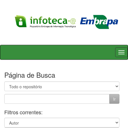
Skip
navigation
Página de Busca
Filtros correntes: