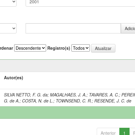
rdenar
Registro(s)
Autor(es)
SILVA NETTO, F. G. da
;
MAGALHAES, J. A.
;
TAVARES, A. C.
;
PEREIR
G. de A.
;
COSTA, N. de L.
;
TOWNSEND, C. R.
;
RESENDE, J. C. de
Anterior
1