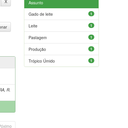
Assunto
Gado de leite
1
Leite
1
Pastagem
1
Produção
1
Trópico Úmido
1
A, R.
Póximo