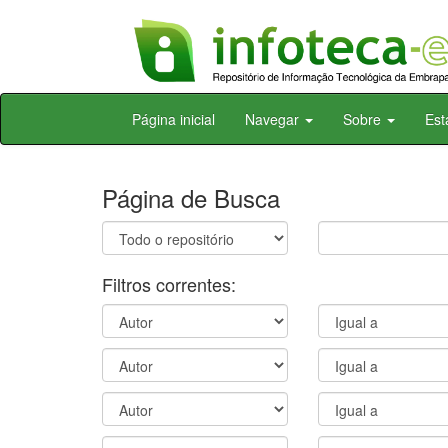
Skip
Página inicial
Navegar
Sobre
Est
navigation
Página de Busca
Filtros correntes: