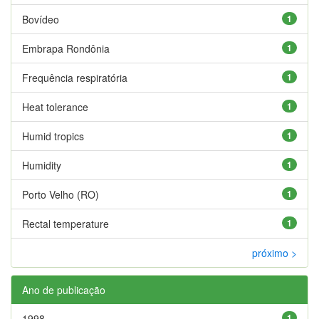
Bovídeo
1
Embrapa Rondônia
1
Frequência respiratória
1
Heat tolerance
1
Humid tropics
1
Humidity
1
Porto Velho (RO)
1
Rectal temperature
1
próximo >
Ano de publicação
1998
1