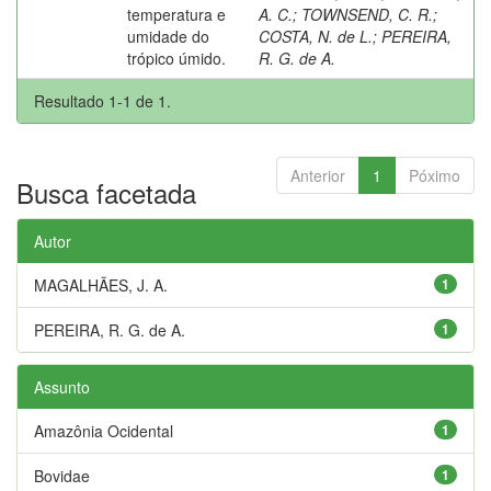
temperatura e
A. C.
;
TOWNSEND, C. R.
;
umidade do
COSTA, N. de L.
;
PEREIRA,
trópico úmido.
R. G. de A.
Resultado 1-1 de 1.
Anterior
1
Póximo
Busca facetada
Autor
MAGALHÃES, J. A.
1
PEREIRA, R. G. de A.
1
Assunto
Amazônia Ocidental
1
Bovidae
1