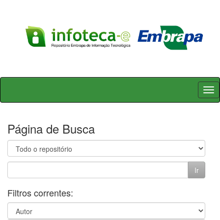
Skip
navigation
Página de Busca
Filtros correntes: