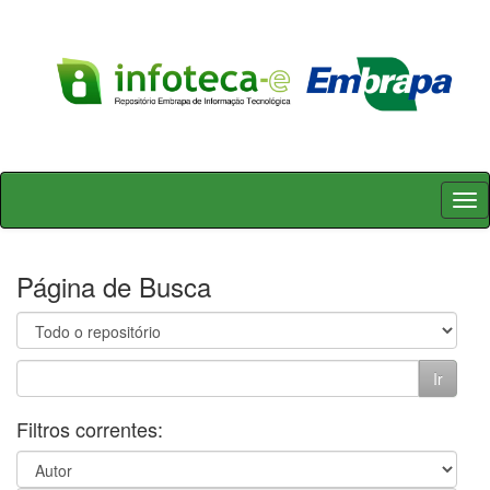
Skip
navigation
Página de Busca
Filtros correntes: