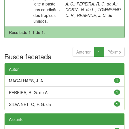
leite a pasto
A. C.
;
PEREIRA, R. G. de A.
;
nas condições
COSTA, N. de L.
;
TOWNSEND,
dos trópicos
C. R.
;
RESENDE, J. C. de
úmidos.
Resultado 1-1 de 1.
Anterior
1
Póximo
Busca facetada
Autor
MAGALHAES, J. A.
1
PEREIRA, R. G. de A.
1
SILVA NETTO, F. G. da
1
Assunto