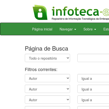
Skip
Página inicial
Navegar
Sobre
Est
navigation
Página de Busca
Filtros correntes: