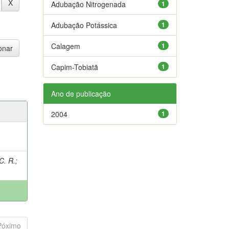
Adubação Nitrogenada
1
Adubação Potássica
1
Calagem
1
Capim-Tobiatã
1
Ano de publicação
2004
1
. R.
;
Póximo