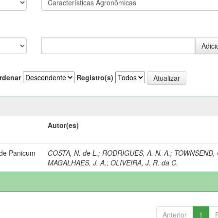
rdenar
Registro(s)
Autor(es)
 de Panicum
COSTA, N. de L.
;
RODRIGUES, A. N. A.
;
TOWNSEND, C
MAGALHAES, J. A.
;
OLIVEIRA, J. R. da C.
Anterior
1