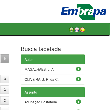
Busca facetada
Autor
MAGALHAES, J. A.
1
OLIVEIRA, J. R. da C.
1
Assunto
Adubação Fosfatada
1