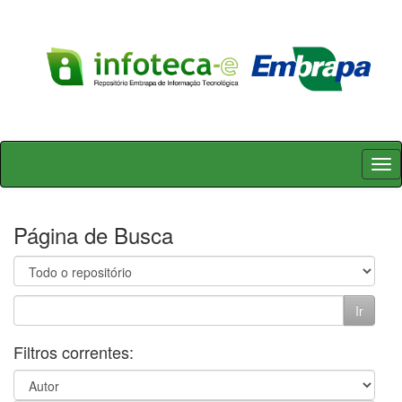
Skip
navigation
Página de Busca
Filtros correntes: