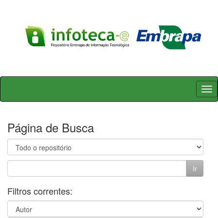
Skip
navigation
Página de Busca
Filtros correntes: