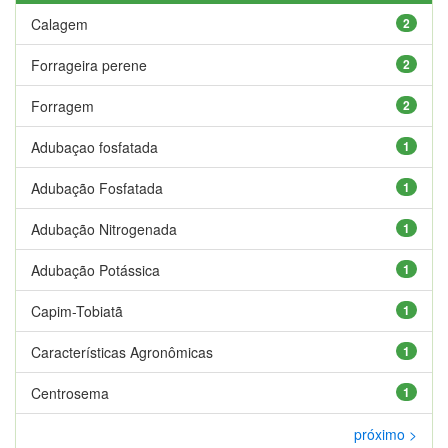
Calagem
2
Forrageira perene
2
Forragem
2
Adubaçao fosfatada
1
Adubação Fosfatada
1
Adubação Nitrogenada
1
Adubação Potássica
1
Capim-Tobiatã
1
Características Agronômicas
1
Centrosema
1
próximo >