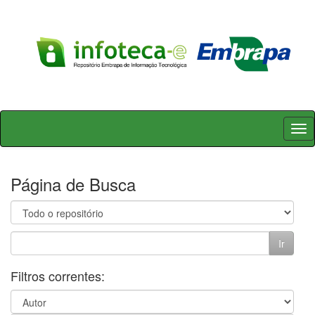
Skip
navigation
Página de Busca
Filtros correntes: