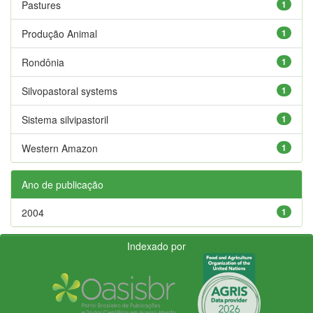
Pastures
1
Produção Animal
1
Rondônia
1
Silvopastoral systems
1
Sistema silvipastoril
1
Western Amazon
1
Ano de publicação
2004
1
Indexado por