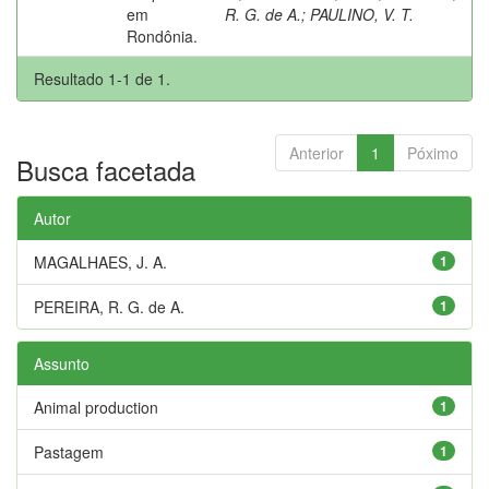
em
R. G. de A.
;
PAULINO, V. T.
Rondônia.
Resultado 1-1 de 1.
Anterior
1
Póximo
Busca facetada
Autor
MAGALHAES, J. A.
1
PEREIRA, R. G. de A.
1
Assunto
Animal production
1
Pastagem
1