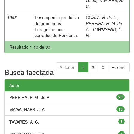
G. da
;
TAVARES, A.
C.
1996
Desempenho produtivo
COSTA, N. de L.
;
de gramíneas
PEREIRA, R. G. de
forrageiras nos
A.
;
TOWNSEND, C.
cerrados de Rondônia.
R.
Resultado 1-10 de 30.
Anterior
1
2
3
Póximo
Busca facetada
Autor
PEREIRA, R. G. de A.
20
MAGALHAES, J. A.
16
TAVARES, A. C.
8
MAGALHÃES, J. A.
7