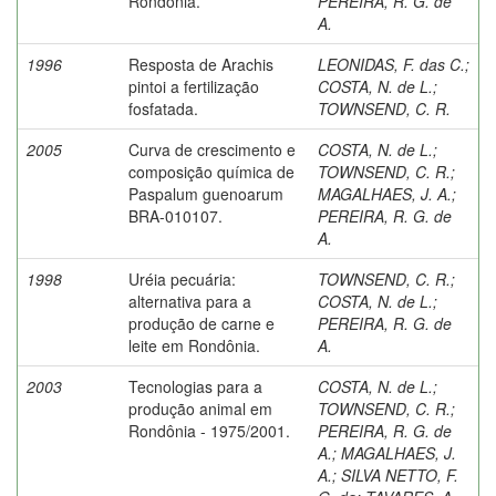
Rondônia.
PEREIRA, R. G. de
A.
1996
Resposta de Arachis
LEONIDAS, F. das C.
;
pintoi a fertilização
COSTA, N. de L.
;
fosfatada.
TOWNSEND, C. R.
2005
Curva de crescimento e
COSTA, N. de L.
;
composição química de
TOWNSEND, C. R.
;
Paspalum guenoarum
MAGALHAES, J. A.
;
BRA-010107.
PEREIRA, R. G. de
A.
1998
Uréia pecuária:
TOWNSEND, C. R.
;
alternativa para a
COSTA, N. de L.
;
produção de carne e
PEREIRA, R. G. de
leite em Rondônia.
A.
2003
Tecnologias para a
COSTA, N. de L.
;
produção animal em
TOWNSEND, C. R.
;
Rondônia - 1975/2001.
PEREIRA, R. G. de
A.
;
MAGALHAES, J.
A.
;
SILVA NETTO, F.