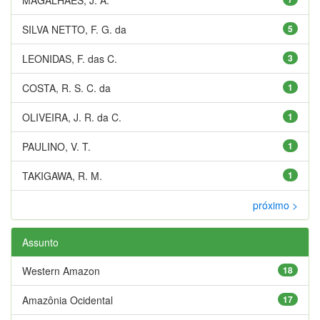
SILVA NETTO, F. G. da
5
LEONIDAS, F. das C.
3
COSTA, R. S. C. da
1
OLIVEIRA, J. R. da C.
1
PAULINO, V. T.
1
TAKIGAWA, R. M.
1
próximo >
Assunto
Western Amazon
18
Amazônia Ocidental
17