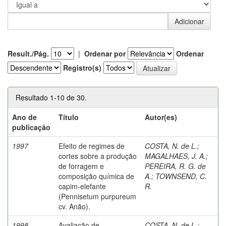
Result./Pág.
|
Ordenar por
Ordenar
Registro(s)
Resultado 1-10 de 30.
Ano de
Título
Autor(es)
publicação
1997
Efeito de regimes de
COSTA, N. de L.
;
cortes sobre a produção
MAGALHAES, J. A.
;
de forragem e
PEREIRA, R. G. de
composição química de
A.
;
TOWNSEND, C.
capim-elefante
R.
(Pennisetum purpureum
cv. Anão).
1998
Avaliação de
COSTA, N. de L.
;