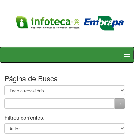
Skip
navigation
Página de Busca
Filtros correntes: