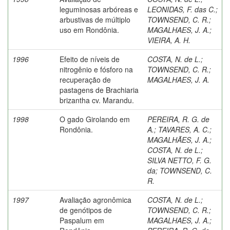
leguminosas arbóreas e
LEONIDAS, F. das C.
;
arbustivas de múltiplo
TOWNSEND, C. R.
;
uso em Rondônia.
MAGALHAES, J. A.
;
VIEIRA, A. H.
1996
Efeito de níveis de
COSTA, N. de L.
;
nitrogênio e fósforo na
TOWNSEND, C. R.
;
recuperação de
MAGALHAES, J. A.
pastagens de Brachiaria
brizantha cv. Marandu.
1998
O gado Girolando em
PEREIRA, R. G. de
Rondônia.
A.
;
TAVARES, A. C.
;
MAGALHÃES, J. A.
;
COSTA, N. de L.
;
SILVA NETTO, F. G.
da
;
TOWNSEND, C.
R.
1997
Avaliação agronômica
COSTA, N. de L.
;
de genótipos de
TOWNSEND, C. R.
;
Paspalum em
MAGALHAES, J. A.
;