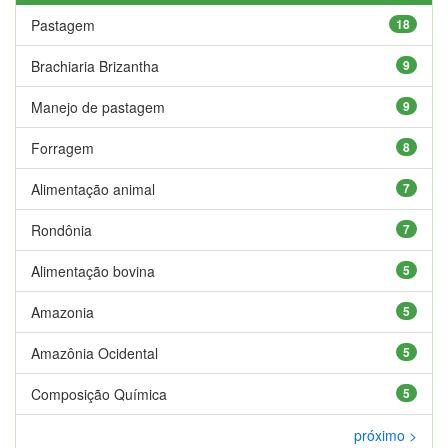
Pastagem
18
Brachiaria Brizantha
9
Manejo de pastagem
9
Forragem
8
Alimentação animal
7
Rondônia
7
Alimentação bovina
5
Amazonia
5
Amazônia Ocidental
5
Composição Química
5
próximo >