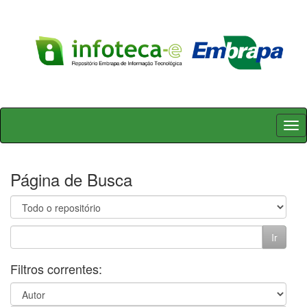
Skip
navigation
Página de Busca
Filtros correntes: