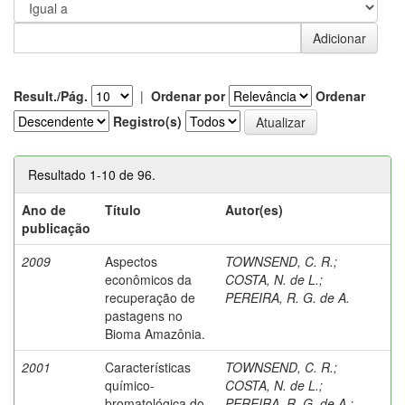
Result./Pág.
|
Ordenar por
Ordenar
Registro(s)
Resultado 1-10 de 96.
Ano de
Título
Autor(es)
publicação
2009
Aspectos
TOWNSEND, C. R.
;
econômicos da
COSTA, N. de L.
;
recuperação de
PEREIRA, R. G. de A.
pastagens no
Bioma Amazônia.
2001
Características
TOWNSEND, C. R.
;
químico-
COSTA, N. de L.
;
bromatológica do
PEREIRA, R. G. de A.
;