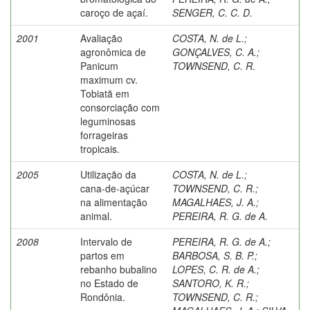
caroço de açaí.
SENGER, C. C. D.
2001
Avaliação
COSTA, N. de L.
;
agronômica de
GONÇALVES, C. A.
;
Panicum
TOWNSEND, C. R.
maximum cv.
Tobiatã em
consorciação com
leguminosas
forrageiras
tropicais.
2005
Utilização da
COSTA, N. de L.
;
cana-de-açúcar
TOWNSEND, C. R.
;
na alimentação
MAGALHAES, J. A.
;
animal.
PEREIRA, R. G. de A.
2008
Intervalo de
PEREIRA, R. G. de A.
;
partos em
BARBOSA, S. B. P.
;
rebanho bubalino
LOPES, C. R. de A.
;
no Estado de
SANTORO, K. R.
;
Rondônia.
TOWNSEND, C. R.
;