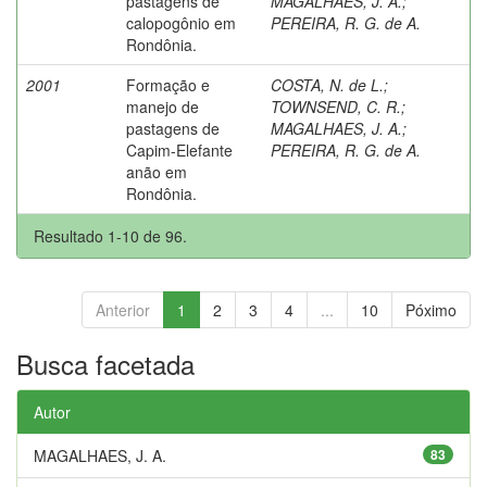
pastagens de
MAGALHAES, J. A.
;
calopogônio em
PEREIRA, R. G. de A.
Rondônia.
2001
Formação e
COSTA, N. de L.
;
manejo de
TOWNSEND, C. R.
;
pastagens de
MAGALHAES, J. A.
;
Capim-Elefante
PEREIRA, R. G. de A.
anão em
Rondônia.
Resultado 1-10 de 96.
Anterior
1
2
3
4
...
10
Póximo
Busca facetada
Autor
MAGALHAES, J. A.
83