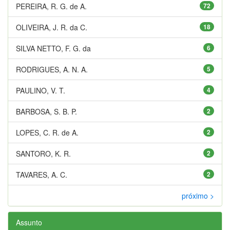
PEREIRA, R. G. de A.
72
OLIVEIRA, J. R. da C.
18
SILVA NETTO, F. G. da
6
RODRIGUES, A. N. A.
5
PAULINO, V. T.
4
BARBOSA, S. B. P.
2
LOPES, C. R. de A.
2
SANTORO, K. R.
2
TAVARES, A. C.
2
próximo >
Assunto