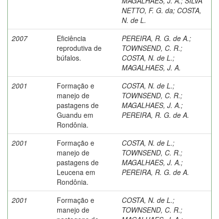
MAGALHAES, J. A.
;
SILVA
NETTO, F. G. da
;
COSTA,
N. de L.
2007
Eficiência
PEREIRA, R. G. de A.
;
reprodutiva de
TOWNSEND, C. R.
;
búfalos.
COSTA, N. de L.
;
MAGALHAES, J. A.
2001
Formação e
COSTA, N. de L.
;
manejo de
TOWNSEND, C. R.
;
pastagens de
MAGALHAES, J. A.
;
Guandu em
PEREIRA, R. G. de A.
Rondônia.
2001
Formação e
COSTA, N. de L.
;
manejo de
TOWNSEND, C. R.
;
pastagens de
MAGALHAES, J. A.
;
Leucena em
PEREIRA, R. G. de A.
Rondônia.
2001
Formação e
COSTA, N. de L.
;
manejo de
TOWNSEND, C. R.
;