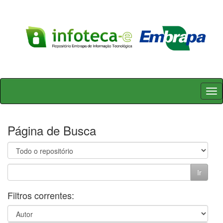
Skip
navigation
Página de Busca
Filtros correntes: