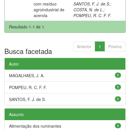
com resíduo
SANTOS, F. J. de S.
;
agroindustrial de
COSTA, N. de L.
;
acerola.
POMPEU, R. C. F. F.
Resultado 1-1 de 1.
Anterior
1
Póximo
Busca facetada
Autor
MAGALHAES, J. A.
1
POMPEU, R. C. F. F.
1
SANTOS, F. J. de S.
1
Assunto
Alimentação dos ruminantes
1