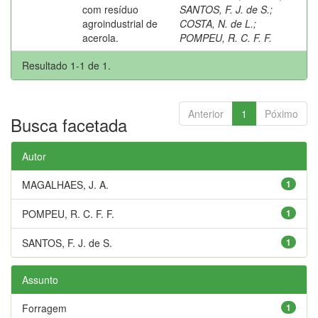
com resíduo
SANTOS, F. J. de S.
;
agroindustrial de
COSTA, N. de L.
;
acerola.
POMPEU, R. C. F. F.
Resultado 1-1 de 1.
Anterior
1
Póximo
Busca facetada
Autor
MAGALHAES, J. A.
1
POMPEU, R. C. F. F.
1
SANTOS, F. J. de S.
1
Assunto
Forragem
1