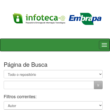
Skip
navigation
Página de Busca
Filtros correntes: