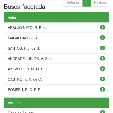
Anterior
1
Póximo
Busca facetada
Autor
ARAUJO NETO, R. B. de
2
MAGALHAES, J. A.
2
SANTOS, F. J. de S.
2
ANDRADE JUNIOR, A. S. de
1
AZEVEDO, D. M. M. R.
1
CASTRO, K. N. de C.
1
POMPEU, R. C. F. F.
1
Assunto
Cana de Açúcar
1