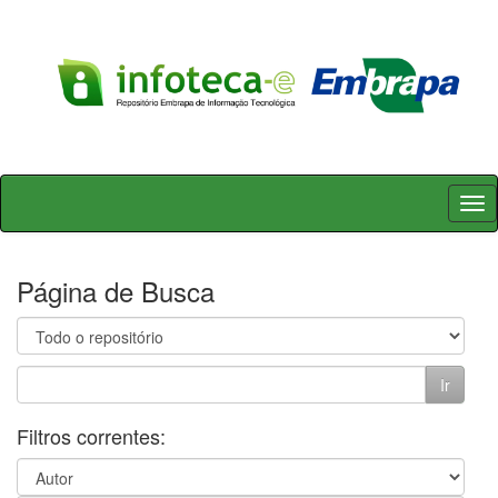
Skip
navigation
Página de Busca
Filtros correntes: