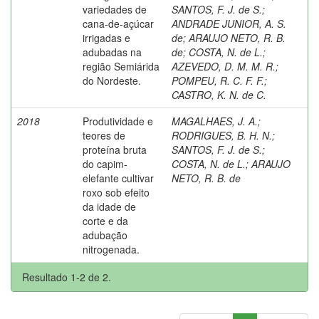
variedades de
SANTOS, F. J. de S.
;
cana-de-açúcar
ANDRADE JUNIOR, A. S.
irrigadas e
de
;
ARAUJO NETO, R. B.
adubadas na
de
;
COSTA, N. de L.
;
região Semiárida
AZEVEDO, D. M. M. R.
;
do Nordeste.
POMPEU, R. C. F. F.
;
CASTRO, K. N. de C.
2018
Produtividade e
MAGALHAES, J. A.
;
teores de
RODRIGUES, B. H. N.
;
proteína bruta
SANTOS, F. J. de S.
;
do capim-
COSTA, N. de L.
;
ARAUJO
elefante cultivar
NETO, R. B. de
roxo sob efeito
da idade de
corte e da
adubação
nitrogenada.
Resultado 1-2 de 2.