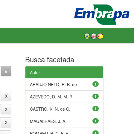
Busca facetada
Autor
ARAUJO NETO, R. B. de
1
AZEVEDO, D. M. M. R.
1
CASTRO, K. N. de C.
1
MAGALHAES, J. A.
1
POMPEU, R. C. F. F.
1