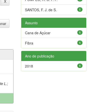
SANTOS, F. J. de S.
1
Assunto
Cana de Açúcar
1
Fibra
1
Ano de publicação
2018
1
de L.
;