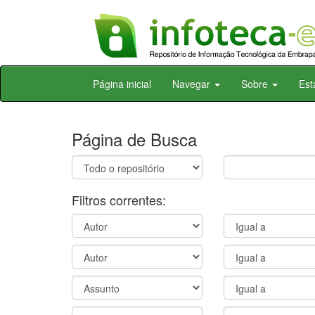
Skip
Página inicial
Navegar
Sobre
Est
navigation
Página de Busca
Filtros correntes: