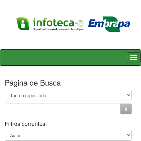
Skip
navigation
Página de Busca
Filtros correntes: