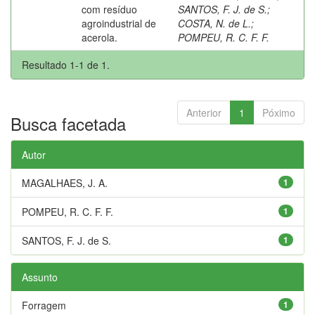
com resíduo
SANTOS, F. J. de S.
;
agroindustrial de
COSTA, N. de L.
;
acerola.
POMPEU, R. C. F. F.
Resultado 1-1 de 1.
Anterior
1
Póximo
Busca facetada
Autor
MAGALHAES, J. A.
1
POMPEU, R. C. F. F.
1
SANTOS, F. J. de S.
1
Assunto
Forragem
1