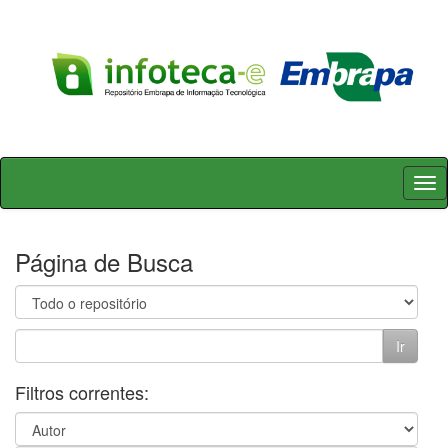
Skip
navigation
Página de Busca
Filtros correntes: