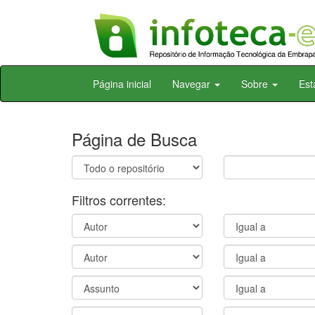
Skip
Página inicial
Navegar
Sobre
Est
navigation
Página de Busca
Filtros correntes: