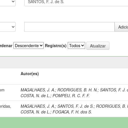
rdenar
Registro(s)
Autor(es)
com
MAGALHAES, J. A.
;
RODRIGUES, B. H. N.
;
SANTOS, F. J. 
COSTA, N. de L.
;
POMPEU, R. C. F. F.
eridas,
MAGALHAES, J. A.
;
SANTOS, F. J. de S.
;
RODRIGUES, B. H
COSTA, N. de L.
;
FOGACA, F. H. dos S.