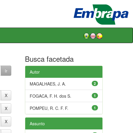
Busca facetada
Autor
MAGALHAES, J. A.
2
FOGACA, F. H. dos S.
1
POMPEU, R. C. F. F.
1
Assunto