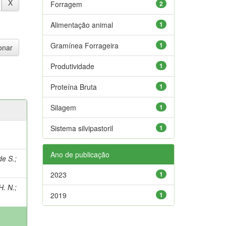
Forragem
2
Alimentação animal
1
Gramínea Forrageira
1
Produtividade
1
Proteína Bruta
1
Silagem
1
Sistema silvipastoril
1
Ano de publicação
de S.
;
2023
1
. N.
;
2019
1