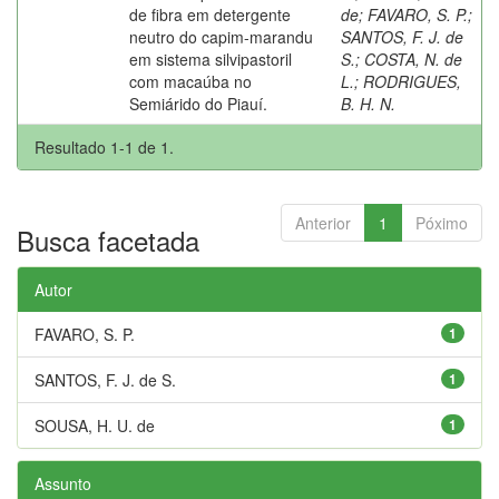
de fibra em detergente
de
;
FAVARO, S. P.
;
neutro do capim-marandu
SANTOS, F. J. de
em sistema silvipastoril
S.
;
COSTA, N. de
com macaúba no
L.
;
RODRIGUES,
Semiárido do Piauí.
B. H. N.
Resultado 1-1 de 1.
Anterior
1
Póximo
Busca facetada
Autor
FAVARO, S. P.
1
SANTOS, F. J. de S.
1
SOUSA, H. U. de
1
Assunto