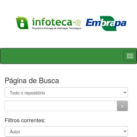
Skip
navigation
Página de Busca
Filtros correntes: