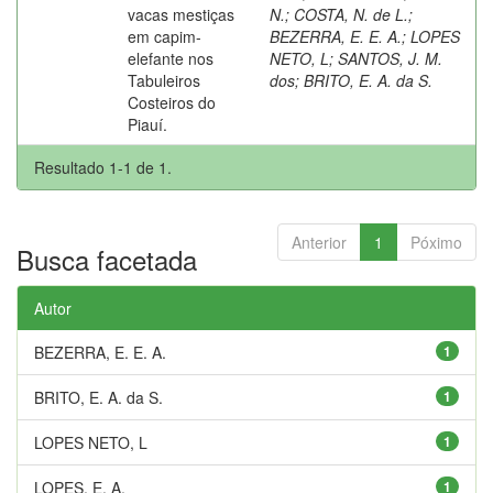
vacas mestiças
N.
;
COSTA, N. de L.
;
em capim-
BEZERRA, E. E. A.
;
LOPES
elefante nos
NETO, L
;
SANTOS, J. M.
Tabuleiros
dos
;
BRITO, E. A. da S.
Costeiros do
Piauí.
Resultado 1-1 de 1.
Anterior
1
Póximo
Busca facetada
Autor
BEZERRA, E. E. A.
1
BRITO, E. A. da S.
1
LOPES NETO, L
1
LOPES, E. A.
1