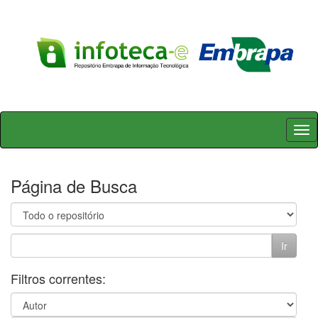
Skip
navigation
Página de Busca
Filtros correntes: