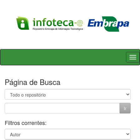
Skip
navigation
Página de Busca
Filtros correntes: