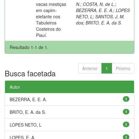
vacas mestiças
N.
;
COSTA, N. de L.
;
em capim-
BEZERRA, E. E. A.
;
LOPES
elefante nos
NETO, L
;
SANTOS, J. M.
Tabuleiros
dos
;
BRITO, E. A. da S.
Costeiros do
Piauí.
Resultado 1-1 de 1.
Anterior
1
Póximo
Busca facetada
Autor
BEZERRA, E. E. A.
1
BRITO, E. A. da S.
1
LOPES NETO, L
1
LOPES, E. A.
1