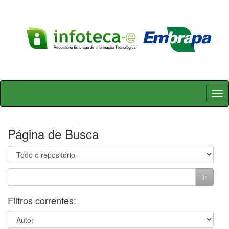
Skip
navigation
Página de Busca
Filtros correntes: