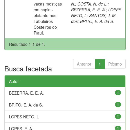
vacas mestiças
N.
;
COSTA, N. de L.
;
em capim-
BEZERRA, E. E. A.
;
LOPES
elefante nos
NETO, L
;
SANTOS, J. M.
Tabuleiros
dos
;
BRITO, E. A. da S.
Costeiros do
Piauí.
Resultado 1-1 de 1.
Anterior
1
Póximo
Busca facetada
Autor
BEZERRA, E. E. A.
1
BRITO, E. A. da S.
1
LOPES NETO, L
1
LOPES, E. A.
1