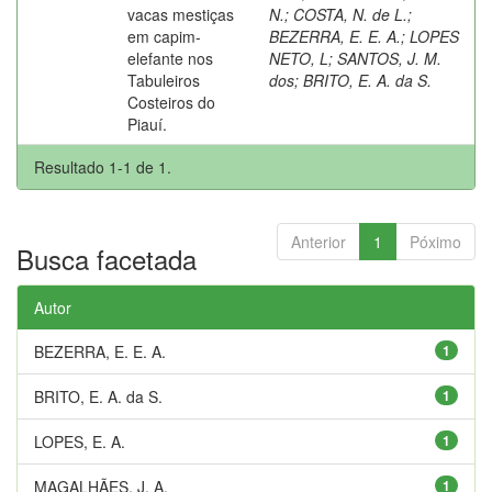
vacas mestiças
N.
;
COSTA, N. de L.
;
em capim-
BEZERRA, E. E. A.
;
LOPES
elefante nos
NETO, L
;
SANTOS, J. M.
Tabuleiros
dos
;
BRITO, E. A. da S.
Costeiros do
Piauí.
Resultado 1-1 de 1.
Anterior
1
Póximo
Busca facetada
Autor
BEZERRA, E. E. A.
1
BRITO, E. A. da S.
1
LOPES, E. A.
1
MAGALHÃES, J. A.
1