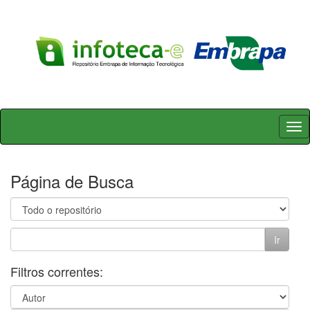
Skip
navigation
Página de Busca
Filtros correntes: