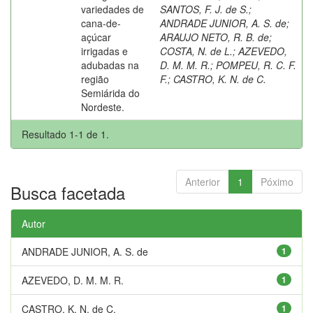
variedades de
SANTOS, F. J. de S.
;
cana-de-
ANDRADE JUNIOR, A. S. de
;
açúcar
ARAUJO NETO, R. B. de
;
irrigadas e
COSTA, N. de L.
;
AZEVEDO,
adubadas na
D. M. M. R.
;
POMPEU, R. C. F.
região
F.
;
CASTRO, K. N. de C.
Semiárida do
Nordeste.
Resultado 1-1 de 1.
Anterior
1
Póximo
Busca facetada
Autor
ANDRADE JUNIOR, A. S. de
1
AZEVEDO, D. M. M. R.
1
CASTRO, K. N. de C.
1