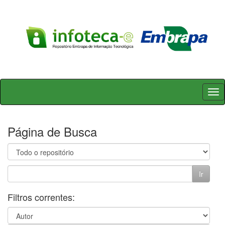
Skip
navigation
Página de Busca
Filtros correntes: