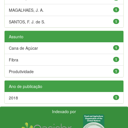
MAGALHAES, J. A.
1
SANTOS, F. J. de S.
1
Assunto
Cana de Açúcar
1
Fibra
1
Produtividade
1
Ano de publicação
2018
1
Indexado por