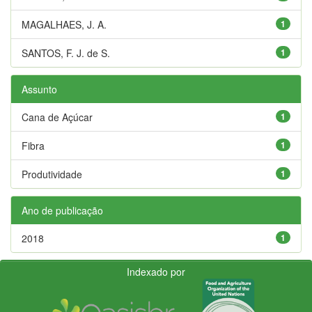
MAGALHAES, J. A.
1
SANTOS, F. J. de S.
1
Assunto
Cana de Açúcar
1
Fibra
1
Produtividade
1
Ano de publicação
2018
1
Indexado por