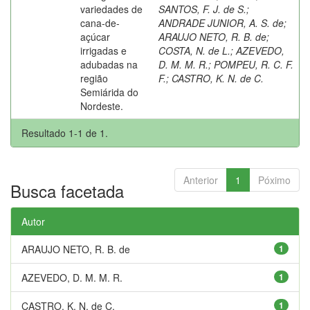
variedades de
SANTOS, F. J. de S.
;
cana-de-
ANDRADE JUNIOR, A. S. de
;
açúcar
ARAUJO NETO, R. B. de
;
irrigadas e
COSTA, N. de L.
;
AZEVEDO,
adubadas na
D. M. M. R.
;
POMPEU, R. C. F.
região
F.
;
CASTRO, K. N. de C.
Semiárida do
Nordeste.
Resultado 1-1 de 1.
Anterior
1
Póximo
Busca facetada
Autor
ARAUJO NETO, R. B. de
1
AZEVEDO, D. M. M. R.
1
CASTRO, K. N. de C.
1