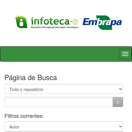
Skip
navigation
Página de Busca
Filtros correntes: