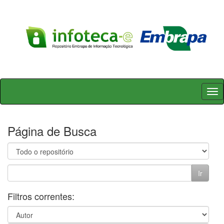
Skip
navigation
Página de Busca
Filtros correntes: