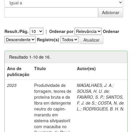
Result./Pág.
|
Ordenar por
Ordenar
Registro(s)
Resultado 1-10 de 16.
Ano de
Título
Autor(es)
publicação
2023
Produtividade de
MAGALHAES, J. A.
;
forragem, teores de
SOUSA, H. U. de
;
proteína bruta e de
FAVARO, S. P.
;
SANTOS,
fibra em detergente
F. J. de S.
;
COSTA, N. de
neutro do capim-
L.
;
RODRIGUES, B. H. N.
marandu em
sistema silvipastoril
com macaúba no