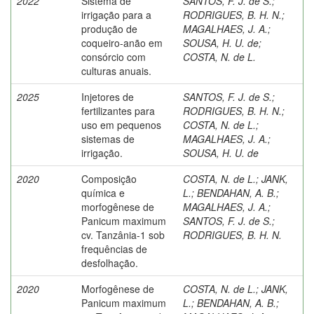
2022
Sistema de
SANTOS, F. J. de S.
;
irrigação para a
RODRIGUES, B. H. N.
;
produção de
MAGALHAES, J. A.
;
coqueiro-anão em
SOUSA, H. U. de
;
consórcio com
COSTA, N. de L.
culturas anuais.
2025
Injetores de
SANTOS, F. J. de S.
;
fertilizantes para
RODRIGUES, B. H. N.
;
uso em pequenos
COSTA, N. de L.
;
sistemas de
MAGALHAES, J. A.
;
irrigação.
SOUSA, H. U. de
2020
Composição
COSTA, N. de L.
;
JANK,
química e
L.
;
BENDAHAN, A. B.
;
morfogênese de
MAGALHAES, J. A.
;
Panicum maximum
SANTOS, F. J. de S.
;
cv. Tanzânia-1 sob
RODRIGUES, B. H. N.
frequências de
desfolhação.
2020
Morfogênese de
COSTA, N. de L.
;
JANK,
Panicum maximum
L.
;
BENDAHAN, A. B.
;