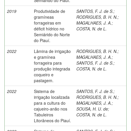
Semiárido do Piauí.
2019
Produtividade de
SANTOS, F. J. de S.
;
gramíneas
RODRIGUES, B. H. N.
;
forrageiras em
MAGALHAES, J. A.
;
déficit hídrico no
COSTA, N. de L.
Semiárido do Norte
do Piauí.
2022
Lâmina de irrigação
RODRIGUES, B. H. N.
;
e gramínea
MAGALHAES, J. A.
;
forrageira para
SANTOS, F. J. de S.
;
produção integrada
COSTA, N. de L.
coqueiro e
pastagem.
2022
Sistema de
SANTOS, F. J. de S.
;
irrigação localizada
RODRIGUES, B. H. N.
;
para a cultura do
MAGALHAES, J. A.
;
cajueiro-anão nos
SOUSA, H. U. de
;
Tabuleiros
COSTA, N. de L.
Litorâneos do Piauí.