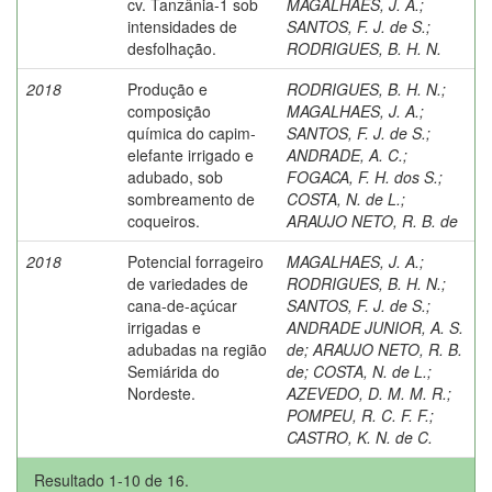
cv. Tanzânia-1 sob
MAGALHAES, J. A.
;
intensidades de
SANTOS, F. J. de S.
;
desfolhação.
RODRIGUES, B. H. N.
2018
Produção e
RODRIGUES, B. H. N.
;
composição
MAGALHAES, J. A.
;
química do capim-
SANTOS, F. J. de S.
;
elefante irrigado e
ANDRADE, A. C.
;
adubado, sob
FOGACA, F. H. dos S.
;
sombreamento de
COSTA, N. de L.
;
coqueiros.
ARAUJO NETO, R. B. de
2018
Potencial forrageiro
MAGALHAES, J. A.
;
de variedades de
RODRIGUES, B. H. N.
;
cana-de-açúcar
SANTOS, F. J. de S.
;
irrigadas e
ANDRADE JUNIOR, A. S.
adubadas na região
de
;
ARAUJO NETO, R. B.
Semiárida do
de
;
COSTA, N. de L.
;
Nordeste.
AZEVEDO, D. M. M. R.
;
POMPEU, R. C. F. F.
;
CASTRO, K. N. de C.
Resultado 1-10 de 16.