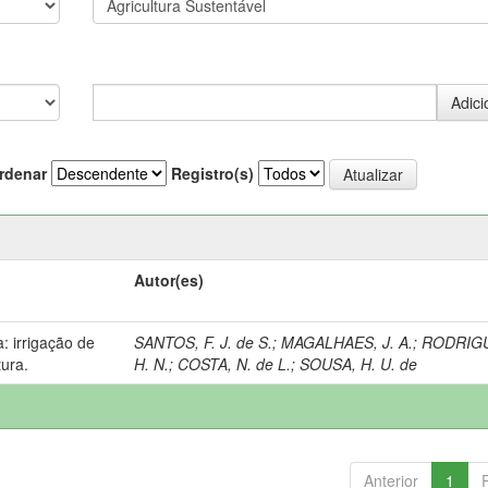
rdenar
Registro(s)
Autor(es)
: irrigação de
SANTOS, F. J. de S.
;
MAGALHAES, J. A.
;
RODRIGU
tura.
H. N.
;
COSTA, N. de L.
;
SOUSA, H. U. de
Anterior
1