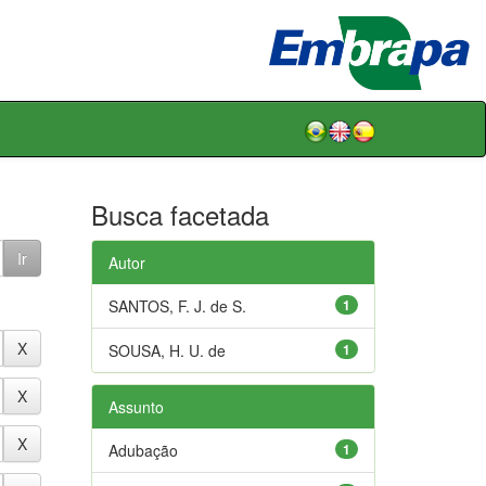
Busca facetada
Autor
SANTOS, F. J. de S.
1
SOUSA, H. U. de
1
Assunto
Adubação
1