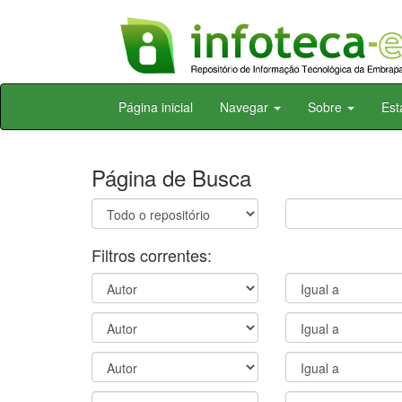
Skip
Página inicial
Navegar
Sobre
Est
navigation
Página de Busca
Filtros correntes: