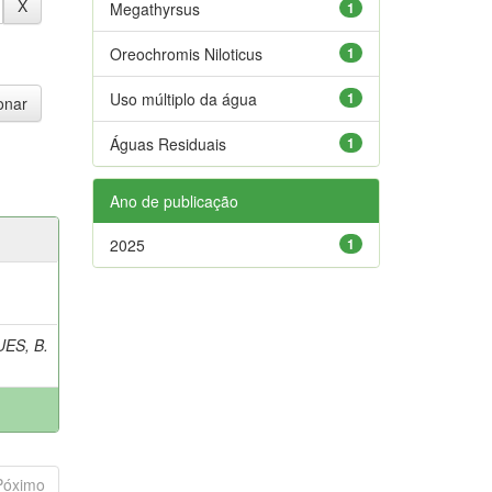
Megathyrsus
1
Oreochromis Niloticus
1
Uso múltiplo da água
1
Águas Residuais
1
Ano de publicação
2025
1
ES, B.
Póximo