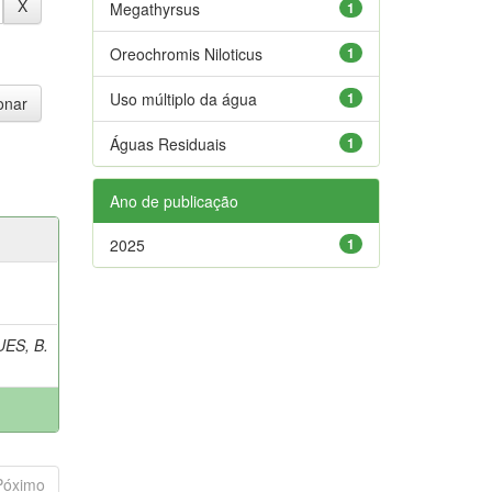
Megathyrsus
1
Oreochromis Niloticus
1
Uso múltiplo da água
1
Águas Residuais
1
Ano de publicação
2025
1
ES, B.
Póximo