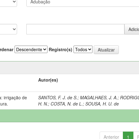
rdenar
Registro(s)
Autor(es)
: irrigação de
SANTOS, F. J. de S.
;
MAGALHAES, J. A.
;
RODRIGU
tura.
H. N.
;
COSTA, N. de L.
;
SOUSA, H. U. de
Anterior
1