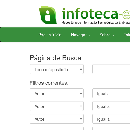
Skip
Página inicial
Navegar
Sobre
Est
navigation
Página de Busca
Filtros correntes: