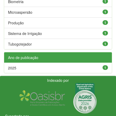
Biometria
1
Microaspersão
1
Produção
1
Sistema de Irrigação
1
Tubogotejador
1
Ano de publicação
2025
1
Indexado por
Suportado por