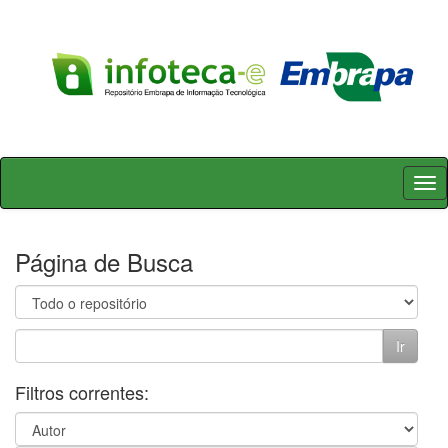
Skip
navigation
Página de Busca
Filtros correntes: