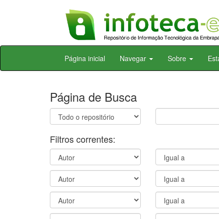
Skip
Página inicial
Navegar
Sobre
Est
navigation
Página de Busca
Filtros correntes: