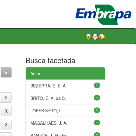
Busca facetada
Autor
BEZERRA, E. E. A.
1
BRITO, E. A. da S.
1
LOPES NETO, L
1
MAGALHÃES, J. A.
1
SANTOS, J. M. dos
1