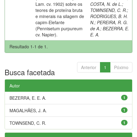
Lam. cv. 1902) sobre os
COSTA, N. de L.
;
teores de proteína bruta
TOWNSEND, C. R.
;
e minerais na silagem de
RODRIGUES, B. H.
capim-Elefante
N.
;
PEREIRA, R. G.
(Pennisetum purpureum
de A.
;
BEZERRA, E.
cv. Napier).
E. A.
Resultado 1-1 de 1.
Anterior
1
Póximo
Busca facetada
Autor
BEZERRA, E. E. A.
1
MAGALHÃES, J. A.
1
TOWNSEND, C. R.
1