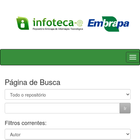
Skip
navigation
Página de Busca
Filtros correntes: