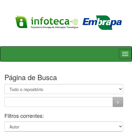
Skip
navigation
Página de Busca
Filtros correntes: