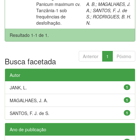
Panicum maximum cv.
A. B.
;
MAGALHAES, J.
Tanzânia-1 sob
A.
;
SANTOS, F. J. de
frequências de
S.
;
RODRIGUES, B. H.
desfolhação.
N.
Resultado 1-1 de 1.
Anterior
1
Póximo
Busca facetada
Autor
JANK, L.
1
MAGALHAES, J. A.
1
SANTOS, F. J. de S.
1
Ano de publicação