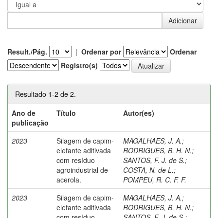
Result./Pág.
|
Ordenar por
Ordenar
Registro(s)
Resultado 1-2 de 2.
Ano de
Título
Autor(es)
publicação
2023
Silagem de capim-
MAGALHAES, J. A.
;
elefante aditivada
RODRIGUES, B. H. N.
;
com resíduo
SANTOS, F. J. de S.
;
agroindustrial de
COSTA, N. de L.
;
acerola.
POMPEU, R. C. F. F.
2023
Silagem de capim-
MAGALHAES, J. A.
;
elefante aditivada
RODRIGUES, B. H. N.
;
com resíduo
SANTOS, F. J. de S.
;