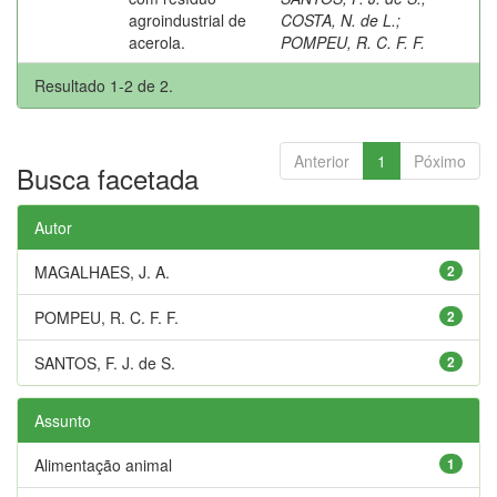
agroindustrial de
COSTA, N. de L.
;
acerola.
POMPEU, R. C. F. F.
Resultado 1-2 de 2.
Anterior
1
Póximo
Busca facetada
Autor
MAGALHAES, J. A.
2
POMPEU, R. C. F. F.
2
SANTOS, F. J. de S.
2
Assunto
Alimentação animal
1