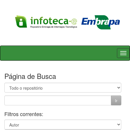
Skip
navigation
Página de Busca
Filtros correntes: