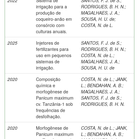
2022
Sistema de
SANTOS, F. J. de S.
;
irrigação para a
RODRIGUES, B. H. N.
;
produção de
MAGALHAES, J. A.
;
coqueiro-anão em
SOUSA, H. U. de
;
consórcio com
COSTA, N. de L.
culturas anuais.
2025
Injetores de
SANTOS, F. J. de S.
;
fertilizantes para
RODRIGUES, B. H. N.
;
uso em pequenos
COSTA, N. de L.
;
sistemas de
MAGALHAES, J. A.
;
irrigação.
SOUSA, H. U. de
2020
Composição
COSTA, N. de L.
;
JANK,
química e
L.
;
BENDAHAN, A. B.
;
morfogênese de
MAGALHAES, J. A.
;
Panicum maximum
SANTOS, F. J. de S.
;
cv. Tanzânia-1 sob
RODRIGUES, B. H. N.
frequências de
desfolhação.
2020
Morfogênese de
COSTA, N. de L.
;
JANK,
Panicum maximum
L.
;
BENDAHAN, A. B.
;