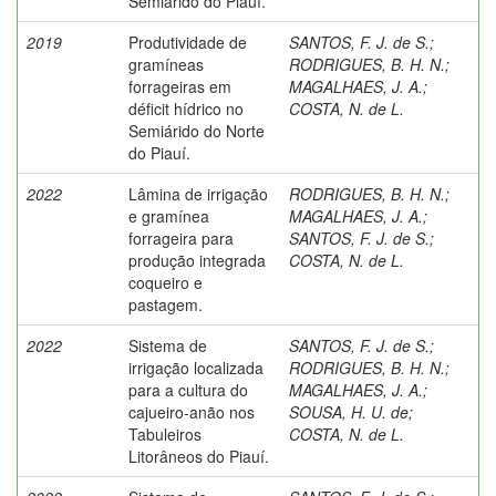
Semiárido do Piauí.
2019
Produtividade de
SANTOS, F. J. de S.
;
gramíneas
RODRIGUES, B. H. N.
;
forrageiras em
MAGALHAES, J. A.
;
déficit hídrico no
COSTA, N. de L.
Semiárido do Norte
do Piauí.
2022
Lâmina de irrigação
RODRIGUES, B. H. N.
;
e gramínea
MAGALHAES, J. A.
;
forrageira para
SANTOS, F. J. de S.
;
produção integrada
COSTA, N. de L.
coqueiro e
pastagem.
2022
Sistema de
SANTOS, F. J. de S.
;
irrigação localizada
RODRIGUES, B. H. N.
;
para a cultura do
MAGALHAES, J. A.
;
cajueiro-anão nos
SOUSA, H. U. de
;
Tabuleiros
COSTA, N. de L.
Litorâneos do Piauí.