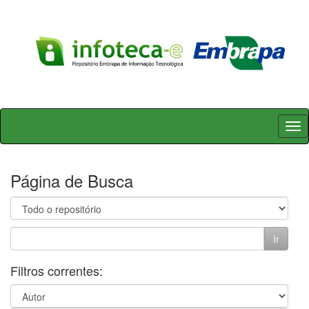
Skip
navigation
Página de Busca
Filtros correntes: