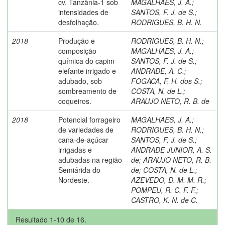
cv. Tanzânia-1 sob
MAGALHAES, J. A.
;
intensidades de
SANTOS, F. J. de S.
;
desfolhação.
RODRIGUES, B. H. N.
2018
Produção e
RODRIGUES, B. H. N.
;
composição
MAGALHAES, J. A.
;
química do capim-
SANTOS, F. J. de S.
;
elefante irrigado e
ANDRADE, A. C.
;
adubado, sob
FOGACA, F. H. dos S.
;
sombreamento de
COSTA, N. de L.
;
coqueiros.
ARAUJO NETO, R. B. de
2018
Potencial forrageiro
MAGALHAES, J. A.
;
de variedades de
RODRIGUES, B. H. N.
;
cana-de-açúcar
SANTOS, F. J. de S.
;
irrigadas e
ANDRADE JUNIOR, A. S.
adubadas na região
de
;
ARAUJO NETO, R. B.
Semiárida do
de
;
COSTA, N. de L.
;
Nordeste.
AZEVEDO, D. M. M. R.
;
POMPEU, R. C. F. F.
;
CASTRO, K. N. de C.
Resultado 1-10 de 16.