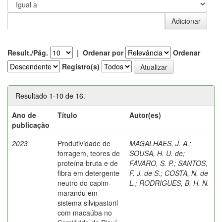
Result./Pág.
|
Ordenar por
Ordenar
Registro(s)
Resultado 1-10 de 16.
Ano de
Título
Autor(es)
publicação
2023
Produtividade de
MAGALHAES, J. A.
;
forragem, teores de
SOUSA, H. U. de
;
proteína bruta e de
FAVARO, S. P.
;
SANTOS,
fibra em detergente
F. J. de S.
;
COSTA, N. de
neutro do capim-
L.
;
RODRIGUES, B. H. N.
marandu em
sistema silvipastoril
com macaúba no