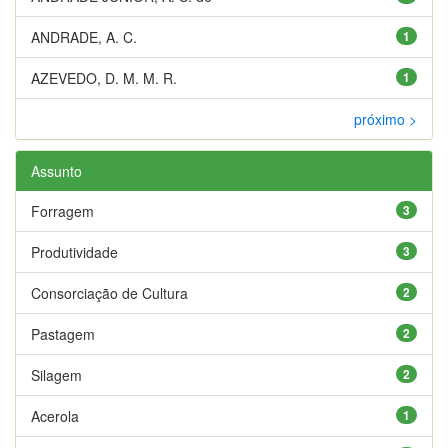
ANDRADE, A. C.
1
AZEVEDO, D. M. M. R.
1
próximo >
Assunto
Forragem
3
Produtividade
3
Consorciação de Cultura
2
Pastagem
2
Silagem
2
Acerola
1