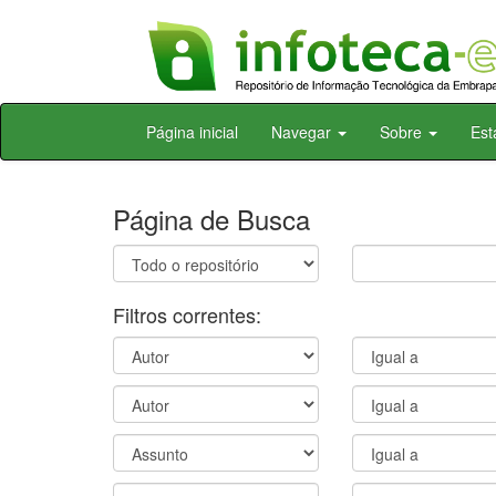
Skip
Página inicial
Navegar
Sobre
Est
navigation
Página de Busca
Filtros correntes: