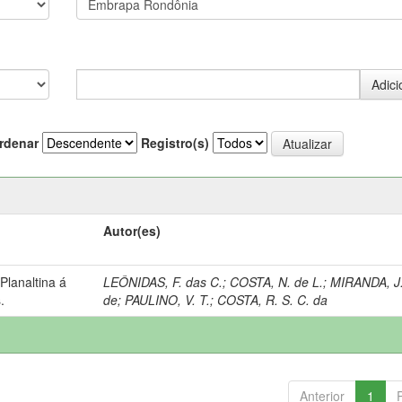
rdenar
Registro(s)
Autor(es)
lanaltina á
LEÔNIDAS, F. das C.
;
COSTA, N. de L.
;
MIRANDA, J.
.
de
;
PAULINO, V. T.
;
COSTA, R. S. C. da
Anterior
1