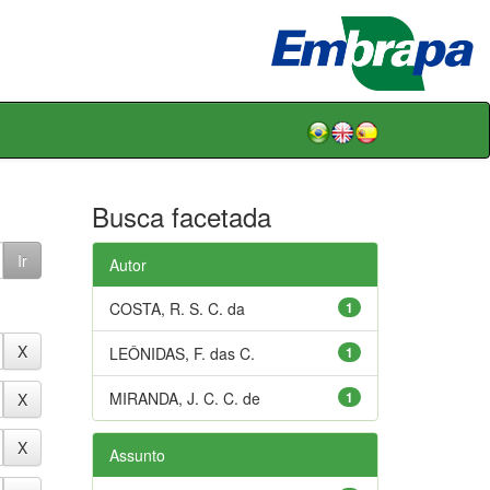
Busca facetada
Autor
COSTA, R. S. C. da
1
LEÔNIDAS, F. das C.
1
MIRANDA, J. C. C. de
1
Assunto