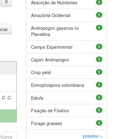
Absorção de Nutrientes
1
Amazônia Ocidental
1
Andropogon gayanus cv
1
Planaltina
Campo Experimental
1
Capim Andropogon
1
Crop yield
1
Entrophospora colombiana
1
 C. C.
Estufa
1
Fixação de Fósforo
1
Forage grasses
1
próximo >
Póximo