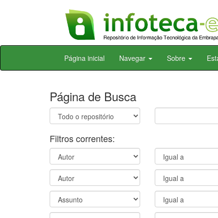
Skip
Página inicial
Navegar
Sobre
Est
navigation
Página de Busca
Filtros correntes: