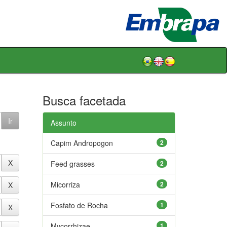
Busca facetada
Assunto
Capim Andropogon
2
Feed grasses
2
Micorriza
2
Fosfato de Rocha
1
Mycorrhizae
1