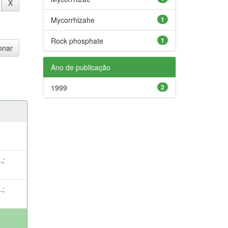
Mycorrhizahe
1
Rock phosphate
1
Ano de publicação
1999
2
.
;
.
;