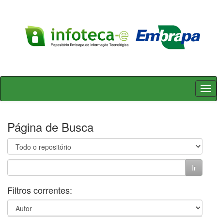
Skip
navigation
Página de Busca
Filtros correntes: