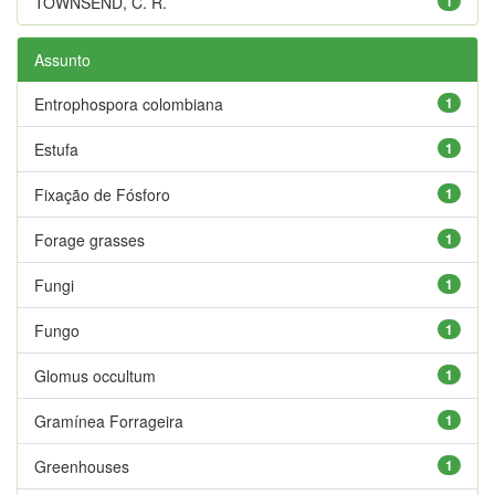
TOWNSEND, C. R.
1
Assunto
Entrophospora colombiana
1
Estufa
1
Fixação de Fósforo
1
Forage grasses
1
Fungi
1
Fungo
1
Glomus occultum
1
Gramínea Forrageira
1
Greenhouses
1