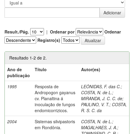
Result./Pág.
|
Ordenar por
Ordenar
Registro(s)
Resultado 1-2 de 2.
Ano de
Título
Autor(es)
publicação
1995
Resposta de
LEÔNIDAS, F. das C.
;
Andropogon gayanus
COSTA, N. de L.
;
cv. Planaltina á
MIRANDA, J. C. C. de
;
inoculação de fungos
PAULINO, V. T.
;
COSTA,
endomicorrizicos.
R. S. C. da
2004
Sistemas silvipastoris
COSTA, N. de L.
;
em Rondônia.
MAGALHAES, J. A.
;
TOWNSEND, C. R.
;