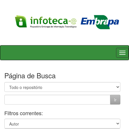
Skip
navigation
Página de Busca
Filtros correntes: