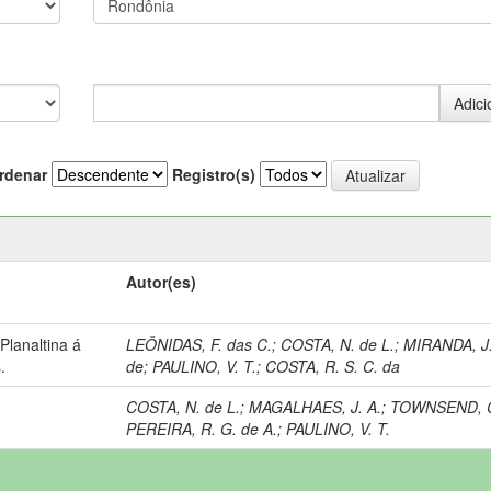
rdenar
Registro(s)
Autor(es)
lanaltina á
LEÔNIDAS, F. das C.
;
COSTA, N. de L.
;
MIRANDA, J.
.
de
;
PAULINO, V. T.
;
COSTA, R. S. C. da
COSTA, N. de L.
;
MAGALHAES, J. A.
;
TOWNSEND, C
PEREIRA, R. G. de A.
;
PAULINO, V. T.