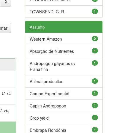
TOWNSEND, C. R.
1
Assunto
Western Amazon
2
Absorção de Nutrientes
1
Andropogon gayanus cv
1
Planaltina
Animal production
1
 C. C.
Campo Experimental
1
Capim Andropogon
1
. R.
;
Crop yield
1
Embrapa Rondônia
1