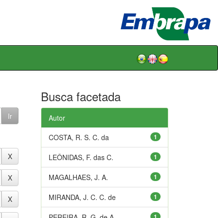
Busca facetada
Autor
COSTA, R. S. C. da
1
LEÔNIDAS, F. das C.
1
MAGALHAES, J. A.
1
MIRANDA, J. C. C. de
1
PEREIRA, R. G. de A.
1