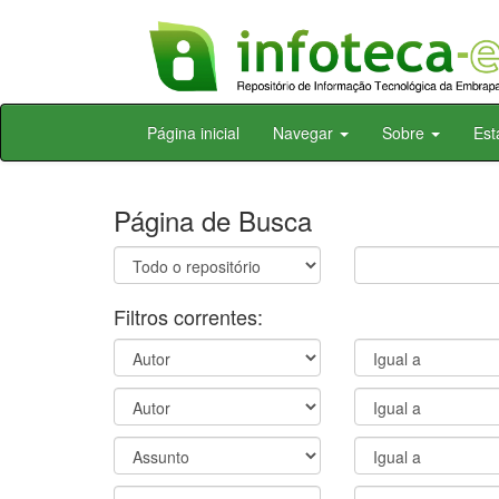
Skip
Página inicial
Navegar
Sobre
Est
navigation
Página de Busca
Filtros correntes: