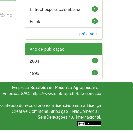
Entrophospora colombiana
1
Póximo
Estufa
1
próximo >
Ano de publicação
2004
1
1995
1
Empresa Brasileira de Pesquisa Agropecuária -
Embrapa
SAC:
https://www.embrapa.br/fale-conosco
conteúdo do repositório está licenciado sob a Licença
Creative Commons
Atribuição - NãoComercial -
SemDerivações 4.0 Internacional.