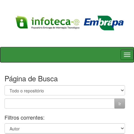
Skip
navigation
Página de Busca
Filtros correntes: