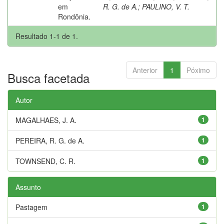
em
R. G. de A.
;
PAULINO, V. T.
Rondônia.
Resultado 1-1 de 1.
Anterior
1
Póximo
Busca facetada
Autor
MAGALHAES, J. A.
1
PEREIRA, R. G. de A.
1
TOWNSEND, C. R.
1
Assunto
Pastagem
1