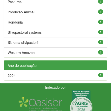
Pastures
1
Produção Animal
1
Rondônia
1
Silvopastoral systems
1
Sistema silvipastoril
1
Western Amazon
1
Ano de publicação
2004
1
Indexado por