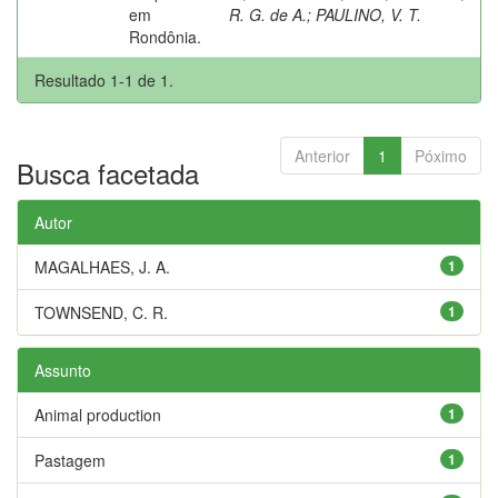
em
R. G. de A.
;
PAULINO, V. T.
Rondônia.
Resultado 1-1 de 1.
Anterior
1
Póximo
Busca facetada
Autor
MAGALHAES, J. A.
1
TOWNSEND, C. R.
1
Assunto
Animal production
1
Pastagem
1