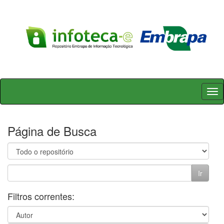
Skip
navigation
Página de Busca
Filtros correntes: