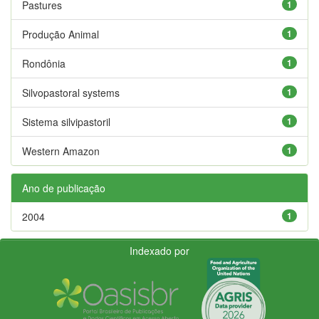
Pastures
1
Produção Animal
1
Rondônia
1
Silvopastoral systems
1
Sistema silvipastoril
1
Western Amazon
1
Ano de publicação
2004
1
Indexado por