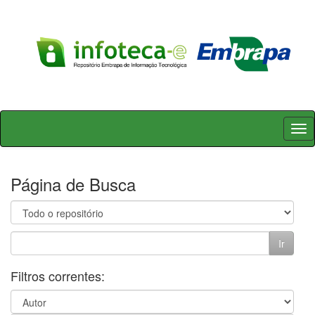
Skip
navigation
Página de Busca
Filtros correntes: