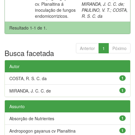
cv. Planaltina á
MIRANDA, J. C. C. de
;
inoculação de fungos
PAULINO, V. T.
;
COSTA,
endomicorrizicos.
R. S. C. da
Resultado 1-1 de 1.
Anterior
1
Póximo
Busca facetada
Autor
COSTA, R. S. C. da
1
MIRANDA, J. C. C. de
1
Assunto
Absorção de Nutrientes
1
Andropogon gayanus cv Planaltina
1