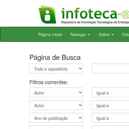
Skip
Página inicial
Navegar
Sobre
Est
navigation
Página de Busca
Filtros correntes: