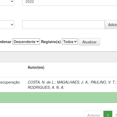
rdenar
Registro(s)
Autor(es)
Recuperação
COSTA, N. de L.
;
MAGALHAES, J. A.
;
PAULINO, V. T.
;
RODRIGUES, A. N. A.
Anterior
1