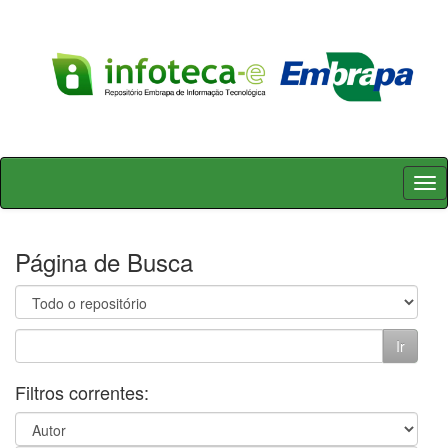
Skip
navigation
Página de Busca
Filtros correntes: