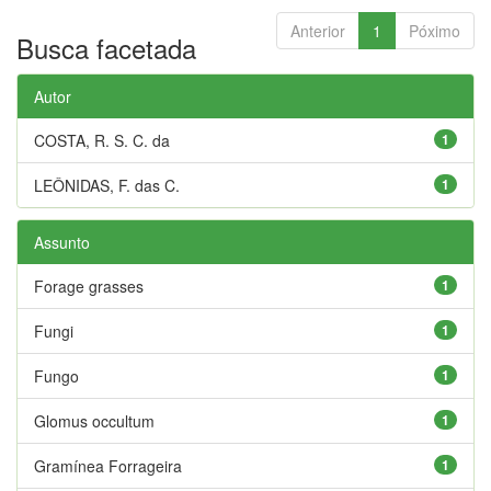
Anterior
1
Póximo
Busca facetada
Autor
COSTA, R. S. C. da
1
LEÔNIDAS, F. das C.
1
Assunto
Forage grasses
1
Fungi
1
Fungo
1
Glomus occultum
1
Gramínea Forrageira
1