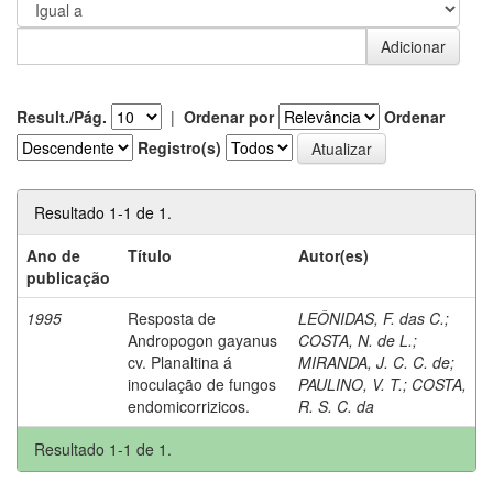
Result./Pág.
|
Ordenar por
Ordenar
Registro(s)
Resultado 1-1 de 1.
Ano de
Título
Autor(es)
publicação
1995
Resposta de
LEÔNIDAS, F. das C.
;
Andropogon gayanus
COSTA, N. de L.
;
cv. Planaltina á
MIRANDA, J. C. C. de
;
inoculação de fungos
PAULINO, V. T.
;
COSTA,
endomicorrizicos.
R. S. C. da
Resultado 1-1 de 1.