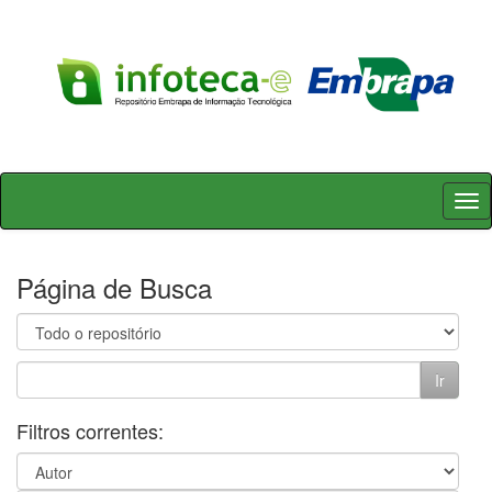
Skip
navigation
Página de Busca
Filtros correntes: