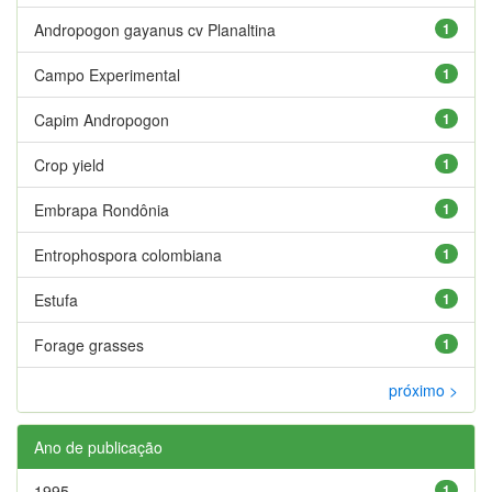
Andropogon gayanus cv Planaltina
1
Campo Experimental
1
Capim Andropogon
1
Crop yield
1
Embrapa Rondônia
1
Entrophospora colombiana
1
Estufa
1
Forage grasses
1
próximo >
Ano de publicação
1995
1