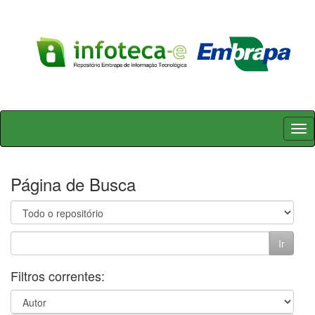
Skip
navigation
Página de Busca
Filtros correntes: