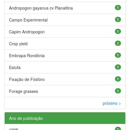
Andropogon gayanus cv Planaltina
1
Campo Experimental
1
Capim Andropogon
1
Crop yield
1
Embrapa Rondônia
1
Estufa
1
Fixação de Fósforo
1
Forage grasses
1
próximo >
Ano de publicação
1995
1