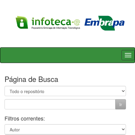
Skip
navigation
Página de Busca
Filtros correntes: